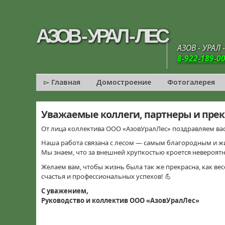
AЗОВ - УРАЛ - ЛЕС
AЗОВ - УРАЛ
8-922-189-0
▻ Главная
Домостроение
Фотогалерея
Уважаемые коллеги, партнеры и прек
От лица коллектива ООО «АзовУралЛес» поздравляем ва
Наша работа связана с лесом — самым благородным и жив
Мы знаем, что за внешней хрупкостью кроется невероятна
Желаем вам, чтобы жизнь была так же прекрасна, как весе
счастья и профессиональных успехов! 💪
С уважением,
Руководство и коллектив ООО «АзовУралЛес»