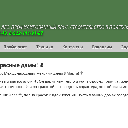
 - ЛЕС. ПРОФИЛИРОВАННЫЙ БРУС. СТРОИТЕЛЬСТВО В ПОЛЕВС
0-49
,
8-922-111-91-87
Прайс-лист
Техника
Контакты
Вакансии
За
расные дамы! 🌷
с с Международным женским днем 8 Марта! 💐
ым материалом 🌲. Он дарит нам тепло и уют, подобно тому, как жен
я прочность ✨, а за красотой — твердость характера, достойная само
нний лес 🌸, полна красок и вдохновения. Пусть в ваших домах всегда