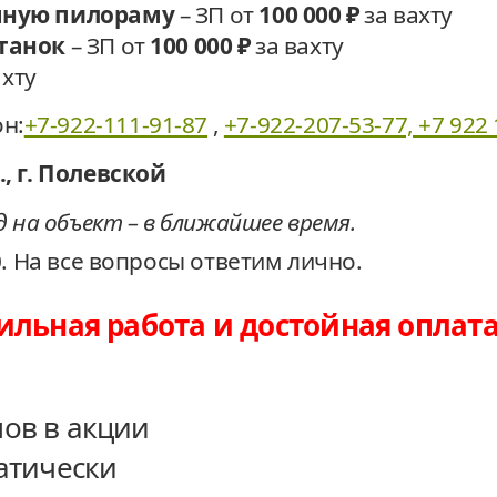
чную пилораму
– ЗП от
100 000 ₽
за вахту
танок
– ЗП от
100 000 ₽
за вахту
ахту
н:
+7-922-111-91-87
,
+7-922-207-53-77, +7 922 
, г. Полевской
 на объект – в ближайшее время.
0. На все вопросы ответим лично.
бильная работа и достойная
оплата
ов в акции
атически