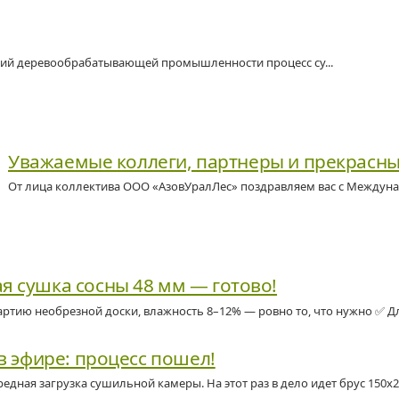
ий деревообрабатывающей промышленности процесс су...
Уважаемые коллеги, партнеры и прекрасны
От лица коллектива ООО «АзовУралЛес» поздравляем вас с Междуна
ая сушка сосны 48 мм — готово!
ртию необрезной доски, влажность 8–12% — ровно то, что нужно ✅ Для 
в эфире: процесс пошел!
редная загрузка сушильной камеры. На этот раз в дело идет брус 150х2