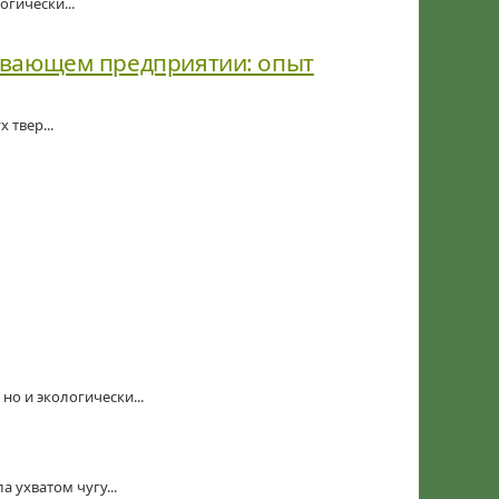
гически...
ывающем предприятии: опыт
твер...
но и экологически...
а ухватом чугу...