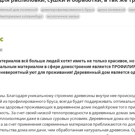
вянный дом полевской
домизпрофилированного бруса
доска полевской
пил
йматериалые катеринбург
экологичное жилье
с
ьи
териалов всё больше людей хотят иметь не только красивое, н
уальным материалом в сфере домостроения является ПРОФИЛИР
ют невероятный уют для проживания! Деревянный дом является 
. Благодаря уникальному строению древесины внутри нее происход
 из профилированного бруса, всегда будет поддерживать оптимальн
 на здоровье проживающих в деревянном доме людей.Кроме того пр
ость. За счет своей низкой теплопроводности в деревянных домах зим
плоизоляции даже в самых суровых условиях. Деревянные дома из п
, а за счет применения современных материалов приближаются по до
ительства дома или дачи, чем обработанная натуральная древесина. 