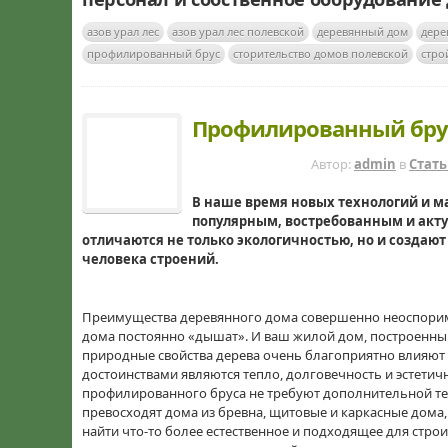
азов урал лес
азов урал лес полевской
деревянный дом
дере
профилированный брус
сторительство домов полевской
стро
Профилированный бру
8 ЛЕТ НАЗАД
Автор:
admin
в
Стат
В наше время новых технологий и ма
популярным, востребованным и акт
отличаются не только экологичностью, но и созда
человека строений.
Преимущества деревянного дома совершенно неоспоримы
дома постоянно «дышат». И ваш жилой дом, построенный
природные свойства дерева очень благоприятно влияют
достоинствами являются тепло, долговечность и эстетичн
профилированного бруса не требуют дополнительной те
превосходят дома из бревна, щитовые и каркасные дома
найти что-то более естественное и подходящее для стро