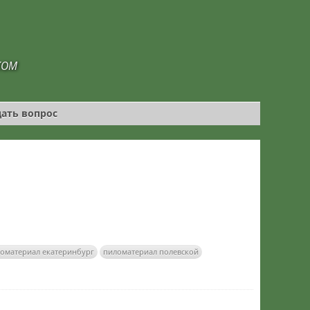
КОМ
дать вопрос
оматериал екатеринбург
пиломатериал полевской