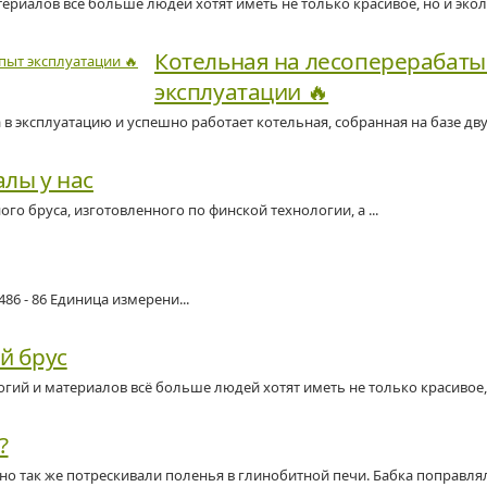
ериалов всё больше людей хотят иметь не только красивое, но и эколо
Котельная на лесоперерабат
эксплуатации 🔥
ксплуатацию и успешно работает котельная, собранная на базе двух 
лы у нас
 бруса, изготовленного по финской технологии, а ...
- 86 Единица измерени...
й брус
гий и материалов всё больше людей хотят иметь не только красивое, 
?
очно так же потрескивали поленья в глинобитной печи. Бабка поправлял