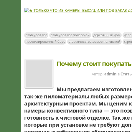
азов урал лес
азов урал лес полевской
деревянный дом
дере
профилированный брус
сторительство домов полевской
стро
Почему стоит покупать
8 ЛЕТ НАЗАД
Автор:
admin
в
Стат
Мы предлагаем изготовлен
так-же пиломатериалы
любых размер
архитектурным проектам. Мы ценим ка
камеры конвективного типа — это поз
готовность к чистовой отделке. Так ж
которые при установке не требуют д
персонал и собственное оборудование 