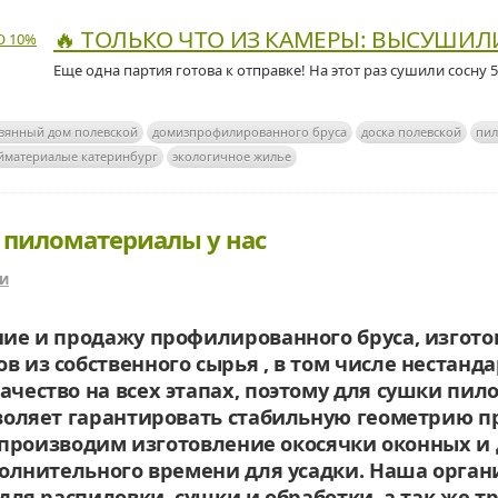
🔥 ТОЛЬКО ЧТО ИЗ КАМЕРЫ: ВЫСУШИЛИ
Еще одна партия готова к отправке! На этот раз сушили сосну 
вянный дом полевской
домизпрофилированного бруса
доска полевской
пил
йматериалые катеринбург
экологичное жилье
 пиломатериалы у нас
ьи
ие и продажу профилированного бруса, изготов
ов
из собственного сырья , в том числе неста
чество на всех этапах, поэтому для сушки пи
воляет гарантировать стабильную геометрию 
е производим изготовление окосячки оконных и
ополнительного времени для усадки. Наша орг
для распиловки, сушки и обработки, а так же т