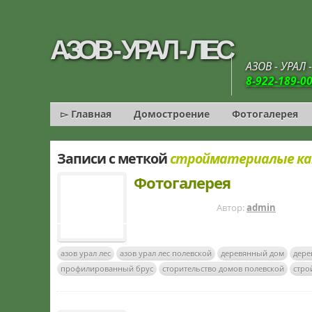
AЗОВ - УРАЛ - ЛЕС
AЗОВ - УРАЛ
8-922-189-0
▻ Главная
Домостроение
Фотогалерея
Записи с меткой
стройматериалые ка
Фотогалерея
7 ЛЕТ НАЗАД
Автор:
admin
азов урал лес
азов урал лес полевской
деревянный дом
дере
профилированный брус
сторительство домов полевской
стро