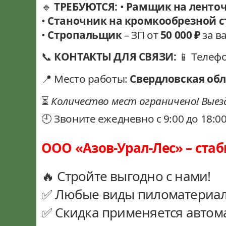
🔹
ТРЕБУЮТСЯ:
•
Рамщик на ленто
•
Станочник на кромкообрезной с
•
Стропальщик
– ЗП от
50 000 ₽
за в
📞
КОНТАКТЫ ДЛЯ СВЯЗИ:
📱 Телефо
📍 Место работы:
Свердловская обл.
⏳
Количество мест ограничено! Выезд
🕘 Звоните ежедневно с 9:00 до 18:0
ООО «Азов-Урал-Лес» – ста
🔥 Стройте выгодно с нами!
✅ Любые виды пиломатериал
✅ Скидка применяется автом